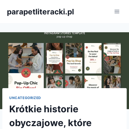
Przejdź
parapetliteracki.pl
do
treści
UNCATEGORIZED
Krótkie historie
obyczajowe, które