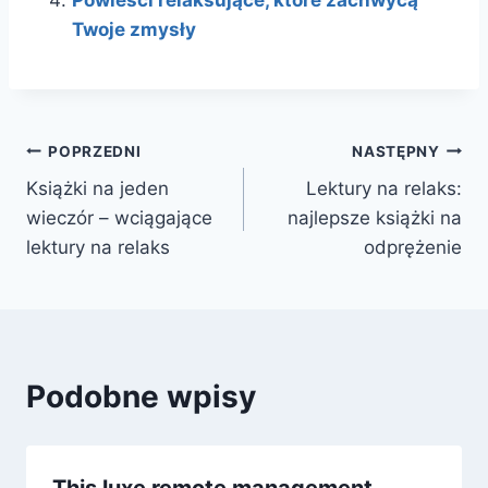
Powieści relaksujące, które zachwycą
Twoje zmysły
Nawigacja
POPRZEDNI
NASTĘPNY
Książki na jeden
Lektury na relaks:
wpisu
wieczór – wciągające
najlepsze książki na
lektury na relaks
odprężenie
Podobne wpisy