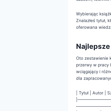
Wybierając książk
Znalazłeś tytuł, 
oferowana wiedza
Najlepsze 
Oto zestawienie 
przerwy w pracy 
wciągający i ró
dla zapracowany
| Tytuł | Autor | 
|————————
————————