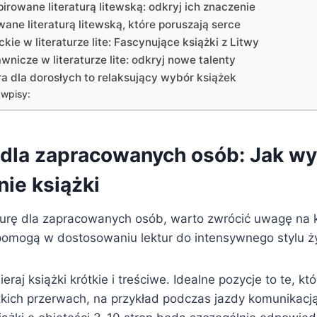
irowane literaturą litewską: odkryj ich znaczenie
wane literaturą litewską, które poruszają serce
ckie w literaturze lite: Fascynujące książki z Litwy
nicze w literaturze lite: odkryj nowe talenty
ra dla dorosłych to relaksujący wybór książek
wpisy:
a dla zapracowanych osób: Jak w
ie książki
aturę dla zapracowanych osób, warto zwrócić uwagę na 
pomogą w dostosowaniu lektur do intensywnego stylu ży
eraj książki krótkie i treściwe. Idealne pozycje to te, k
tkich przerwach, na przykład podczas jazdy komunikacj