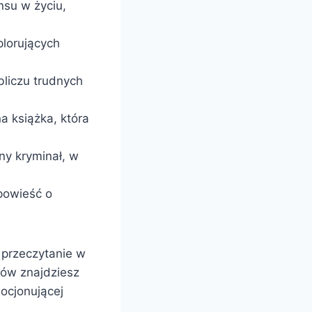
nsu w życiu,
plorujących
bliczu trudnych
na książka, która
zny kryminał, w
opowieść o
h przeczytanie w
tów znajdziesz
mocjonującej