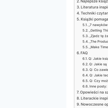
Najlepsze książ
Literatura ins
Techniki czyta
Książki pomaga
„7 nawyków 
„Getting Th
„Zjedz tę ż
„The Product
„Make Time
FAQ
Q: Jakie ks
Q: Jakie są
Q: Co zawi
Q: Jakie te
Q: Czy moż
Inne posty:
Opowieści na sz
Literackie insp
Nowoczesne opo