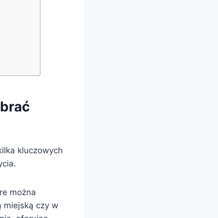
ybrać
kilka kluczowych
cia.
tóre można
ą miejską czy w