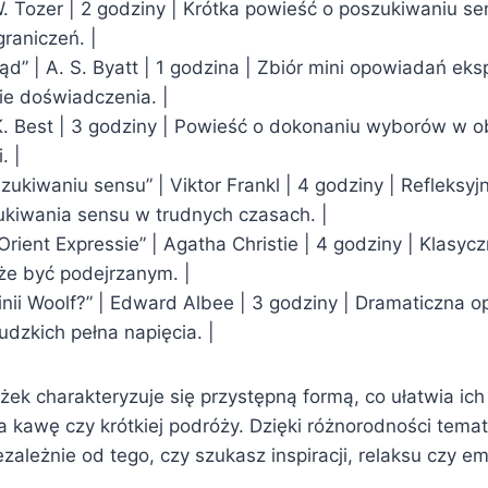
 W. Tozer | 2 godziny | Krótka powieść o poszukiwaniu se
raniczeń. |
ikąd” | A. S. Byatt | 1 godzina | Zbiór mini opowiadań eks
ie doświadczenia. |
 K. Best | 3 godziny | Powieść o dokonaniu wyborów w o
. |
zukiwaniu sensu” | Viktor Frankl | 4 godziny | Refleksyj
kiwania sensu w trudnych czasach. |
rient Expressie” | Agatha Christie | 4 godziny | Klasyc
e być podejrzanym. |
rginii Woolf?” | Edward Albee | 3 godziny | Dramaticzna 
udzkich pełna napięcia. |
żek charakteryzuje się przystępną formą, co ułatwia ic
a kawę czy krótkiej podróży. Dzięki różnorodności tema
iezależnie od tego, czy szukasz inspiracji, relaksu czy e