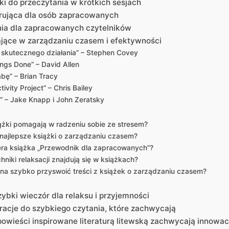
ki do przeczytania w krótkich sesjach
pirująca dla osób zapracowanych
nia dla zapracowanych czytelników
jące w zarządzaniu czasem i efektywności
skutecznego działania” – Stephen Covey
ings Done” – David Allen
abę” – Brian Tracy
ivity Project” – Chris Bailey
” – Jake Knapp i John Zeratsky
iążki pomagają w radzeniu sobie ze stresem?
 najlepsze książki o zarządzaniu czasem?
era książka „Przewodnik dla zapracowanych”?
chniki relaksacji znajdują się w książkach?
na szybko przyswoić treści z książek o zarządzaniu czasem?
ybki wieczór dla relaksu i przyjemności
iracje do szybkiego czytania, które zachwycają
wieści inspirowane literaturą litewską zachwycają innowac