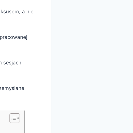
luksusem, a nie
zapracowanej
h sesjach
rzemyślane