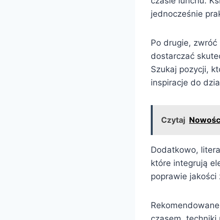
czasie lunchu. Ks
jednocześnie pra
Po drugie, zwróć
dostarczać skute
Szukaj pozycji, k
inspiracje do dzia
Czytaj
Nowości 
Dodatkowo, liter
które integrują 
poprawie jakości 
Rekomendowane t
czasem, techniki 