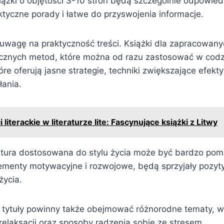
iążki o objętości 3-10 stron będą szczególnie odpowiedn
ktyczne porady i łatwe do przyswojenia informacje.
 uwagę na praktyczność treści. Książki dla zapracowan
cznych metod, które można od razu zastosować w codz
tóre oferują jasne strategie, techniki zwiększające efek
łania.
literackie w literaturze lite: Fascynujące książki z Litwy
atura dostosowana do stylu życia może być bardzo pomo
elementy motywacyjne i rozwojowe, będą sprzyjały poz
życia.
ytuły powinny także obejmować różnorodne tematy, w
relaksacji oraz sposoby radzenia sobie ze stresem.