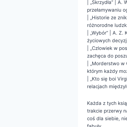
| „Skrzydła” | A.
przełamywaniu og
| „Historie ze zn
różnorodne ludzk
| „Wybór” | A. Z.
życiowych decyzji
| „Czlowiek w pos
zachęca do poszu
| „Morderstwo w O
którym każdy moż
| „Kto się boi Vi
relacjach międzyl
Każda z tych ksią
trakcie przerwy n
coś dla siebie, n
fabuły.