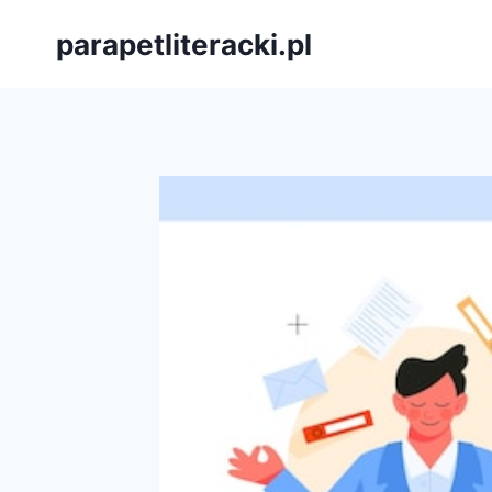
Przejdź
parapetliteracki.pl
do
treści