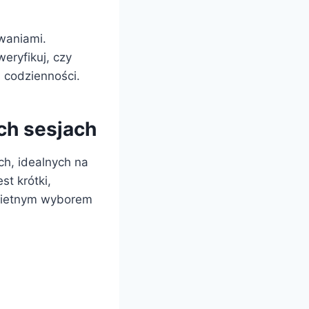
zwaniami.
eryfikuj, czy
 codzienności.
ch sesjach
ch, idealnych na
t krótki,
świetnym wyborem