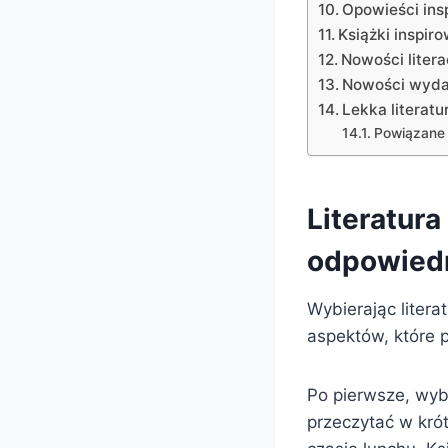
Opowieści insp
Książki inspiro
Nowości litera
Nowości wydaw
Lekka literatu
Powiązane 
Literatur
odpowiedn
Wybierając liter
aspektów, które 
Po pierwsze, wybi
przeczytać w kró