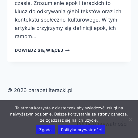
czasie. Zrozumienie epok literackich to
klucz do odkrywania głębi tekstów oraz ich
kontekstu społeczno-kulturowego. W tym
artykule przyjrzymy się definicji epok, ich
ramom…
EPOKI
DOWIEDZ SIĘ WIĘCEJ
LITERACKIE:
KLUCZ
DO
ZROZUMIENIA
LITERATURY
© 2026 parapetliteracki.pl
Ta strona korzysta z ciasteczek aby świadczyć usługi na
najwyższym poziomie. Dalsze korzystanie ze strony oznacza,
że zgadzasz się na ich użycie.
Polityka prywatności
Zgoda
Polityka prywatności