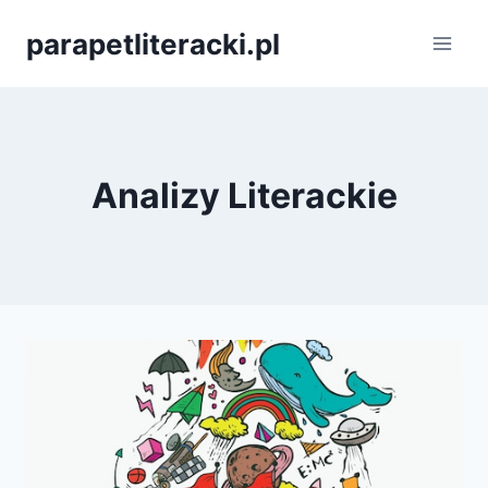
Przejdź
parapetliteracki.pl
do
treści
Analizy Literackie