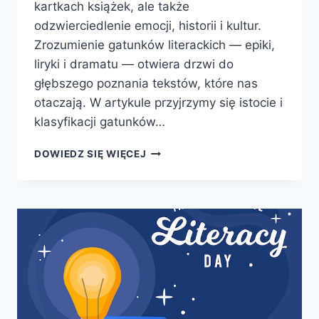
kartkach książek, ale także
odzwierciedlenie emocji, historii i kultur.
Zrozumienie gatunków literackich — epiki,
liryki i dramatu — otwiera drzwi do
głębszego poznania tekstów, które nas
otaczają. W artykule przyjrzymy się istocie i
klasyfikacji gatunków…
GATUNKI
DOWIEDZ SIĘ WIĘCEJ
LITERACKIE:
ODKRYJ
ICH
RÓŻNORODNOŚĆ
I
ZNACZENIE