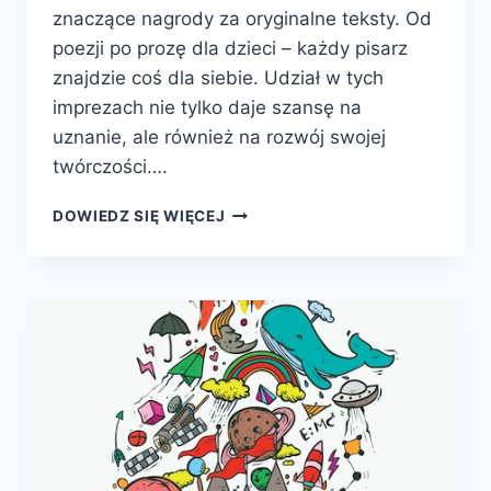
znaczące nagrody za oryginalne teksty. Od
poezji po prozę dla dzieci – każdy pisarz
znajdzie coś dla siebie. Udział w tych
imprezach nie tylko daje szansę na
uznanie, ale również na rozwój swojej
twórczości….
KONKURSY
DOWIEDZ SIĘ WIĘCEJ
LITERACKIE
2024
Z
SZANSĄ
NA
WIELKIE
NAGRODY