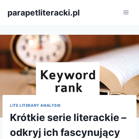
Przejdź
parapetliteracki.pl
do
treści
LITE LITERARY ANALYSIS
Krótkie serie literackie –
odkryj ich fascynujący