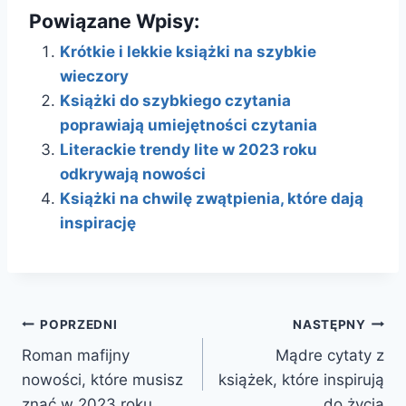
Powiązane Wpisy:
Krótkie i lekkie książki na szybkie
wieczory
Książki do szybkiego czytania
poprawiają umiejętności czytania
Literackie trendy lite w 2023 roku
odkrywają nowości
Książki na chwilę zwątpienia, które dają
inspirację
Nawigacja
POPRZEDNI
NASTĘPNY
Roman mafijny
Mądre cytaty z
wpisu
nowości, które musisz
książek, które inspirują
znać w 2023 roku
do życia