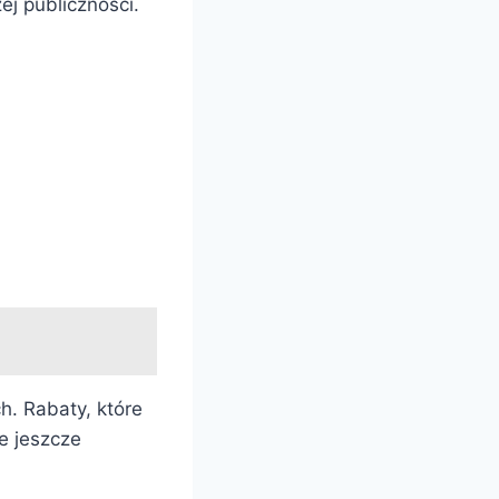
j publiczności.
ch. Rabaty, które
e jeszcze