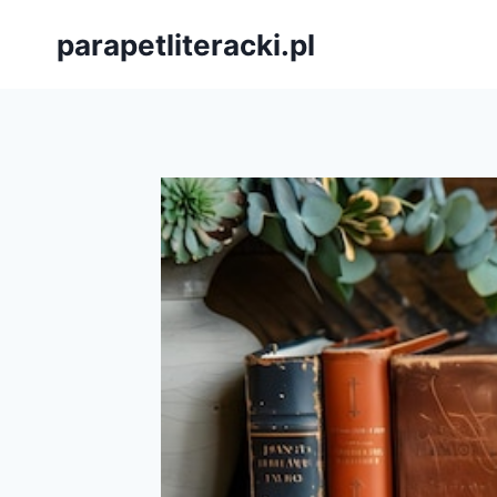
Przejdź
parapetliteracki.pl
do
treści