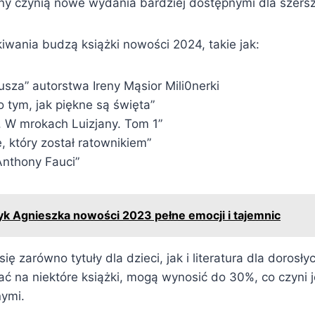
ny czynią nowe wydania bardziej dostępnymi dla szersze
iwania budzą książki nowości 2024, takie jak:
usza” autorstwa Ireny Mąsior Mili0nerki
o tym, jak piękne są święta”
y. W mrokach Luizjany. Tom 1”
, który został ratownikiem”
nthony Fauci”
k Agnieszka nowości 2023 pełne emocji i tajemnic
ię zarówno tytuły dla dzieci, jak i literatura dla dorosły
 na niektóre książki, mogą wynosić do 30%, co czyni j
nymi.