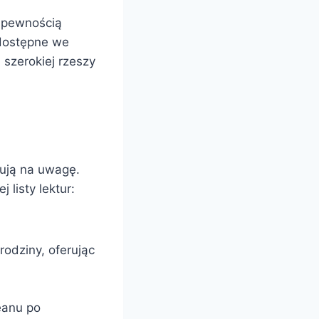
z pewnością
 dostępne we
 szerokiej rzeszy
gują na uwagę.
listy lektur:
rodziny, oferując
eanu po