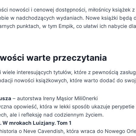
ości nowości i cenowej dostępności, miłośnicy książek 
iebie w nadchodzących wydaniach. Nowe książki będą
rnych punktach, w tym Empik, co ułatwi ich nabycie dla
owości warte przeczytania
 wiele interesujących tytułów, które z pewnością zasłu
dacji nowości książkowych, które warto dodać do swojej 
nusza
– autorstwa Ireny Mąsior Mili0nerki
czna opowieść, która w lekki sposób ukazuje perypetie 
ech, ale i refleksję nad codziennym życiem.
. W mrokach Luizjany. Tom 1
historia o Neve Cavendish, która wraca do Nowego Orl