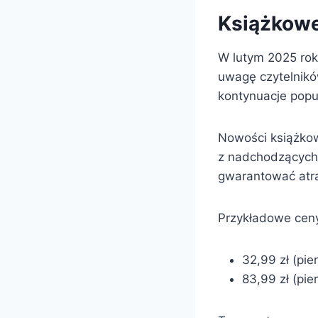
Książkow
W lutym 2025 rok
uwagę czytelników
kontynuacje popul
Nowości książkow
z nadchodzących 
gwarantować atra
Przykładowe ceny
32,99 zł (pie
83,99 zł (pie