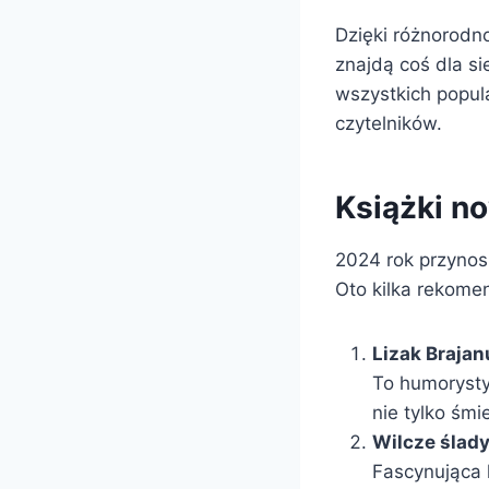
Dzięki różnorodn
znajdą coś dla s
wszystkich popula
czytelników.
Książki n
2024 rok przynosi
Oto kilka rekomen
Lizak Braja
To humorysty
nie tylko śmi
Wilcze ślady
Fascynująca 