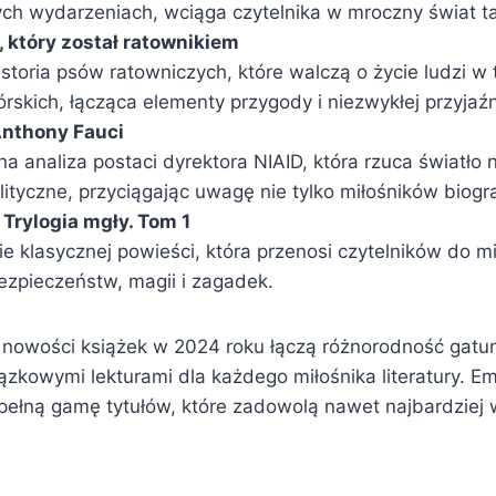
ch wydarzeniach, wciąga czytelnika w mroczny świat taj
, który został ratownikiem
storia psów ratowniczych, które walczą o życie ludzi w
skich, łącząca elementy przygody i niezwykłej przyjaźn
nthony Fauci
a analiza postaci dyrektora NIAID, która rzuca światło 
ityczne, przyciągając uwagę nie tylko miłośników biograf
 Trylogia mgły. Tom 1
 klasycznej powieści, która przenosi czytelników do m
ezpieczeństw, magii i zagadek.
 nowości książek w 2024 roku łączą różnorodność gatu
ązkowymi lekturami dla każdego miłośnika literatury. E
je pełną gamę tytułów, które zadowolą nawet najbardzie