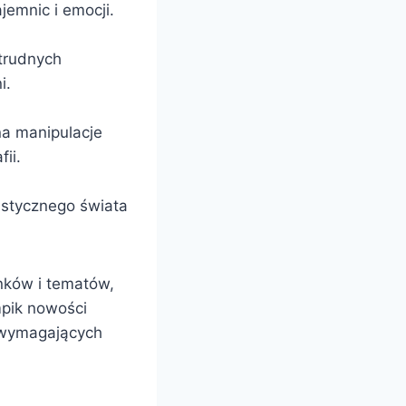
emnic i emocji.
 trudnych
i.
na manipulacje
ii.
istycznego świata
nków i tematów,
mpik nowości
j wymagających