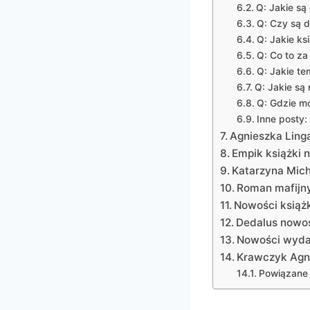
Q: Jakie są
Q: Czy są d
Q: Jakie ks
Q: Co to za
Q: Jakie te
Q: Jakie są
Q: Gdzie m
Inne posty:
Agnieszka Ling
Empik książki 
Katarzyna Mich
Roman mafijny
Nowości książk
Dedalus nowoś
Nowości wyda
Krawczyk Agni
Powiązane 