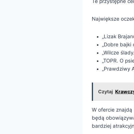
Te przystępne ce
Największe oczek
„Lizak Brajan
„Dobre bajki 
„Wilcze ślad
„TOPR. O psie
„Prawdziwy A
Czytaj
Krawczy
W ofercie znajdą s
będą obowiązywać
bardziej atrakcyj