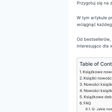
Przygotuj się na
W tym artykule p
wciągnąć każdego 
Od bestsellerów,
interesująco dla 
Table of Con
Książkowe now
Książki nowośc
Nowości książ
Nowości książki
Książkowe debi
FAQ
Q: Jakie no