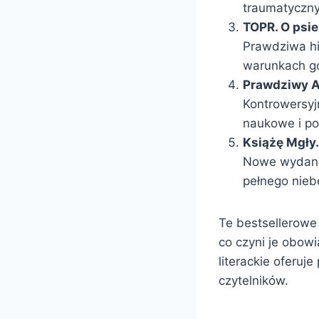
traumatyczny
TOPR. O psie
Prawdziwa hi
warunkach gór
Prawdziwy A
Kontrowersyjn
naukowe i pol
Książę Mgły.
Nowe wydanie
pełnego nieb
Te bestsellerowe
co czyni je obowi
literackie oferu
czytelników.