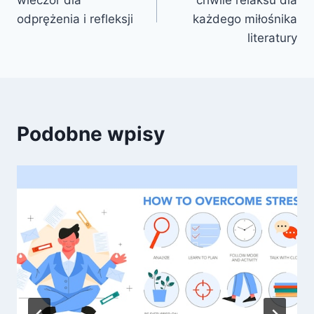
wieczór dla
chwile relaksu dla
odprężenia i refleksji
każdego miłośnika
literatury
Podobne wpisy