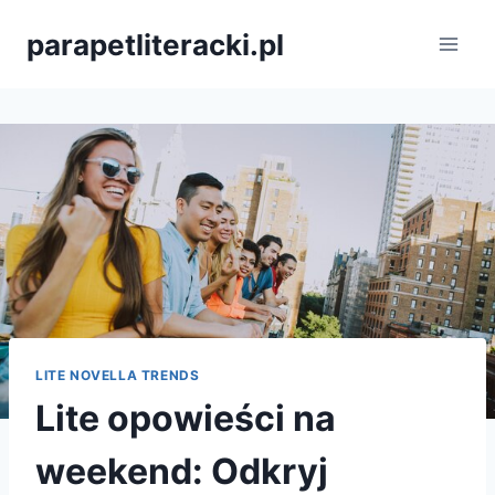
Przejdź
parapetliteracki.pl
do
treści
LITE NOVELLA TRENDS
Lite opowieści na
weekend: Odkryj