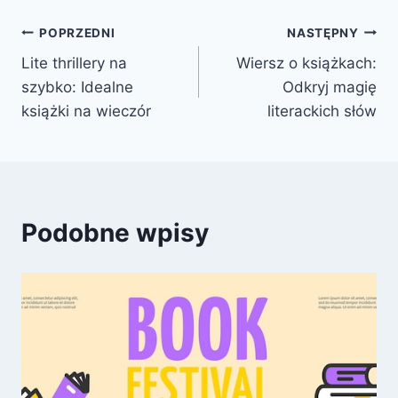
Nawigacja
POPRZEDNI
NASTĘPNY
Lite thrillery na
Wiersz o książkach:
wpisu
szybko: Idealne
Odkryj magię
książki na wieczór
literackich słów
Podobne wpisy