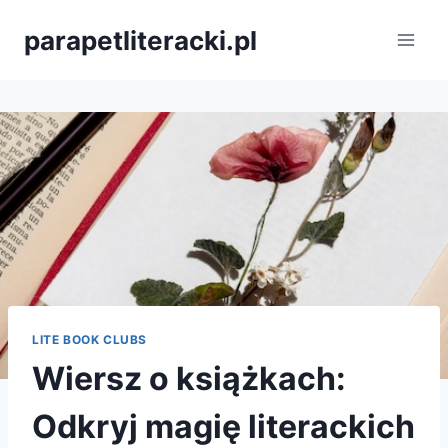
Przejdź
parapetliteracki.pl
do
treści
LITE BOOK CLUBS
Wiersz o książkach:
Odkryj magię literackich